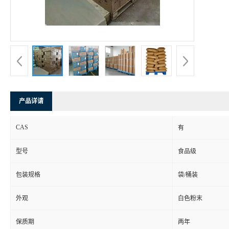
产品详请
CAS
有
型号
食品级
包装规格
袋/桶装
外观
白色粉末
保质期
两年