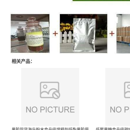
相关产品：
果胶现货海升粉末食品级增稠剂低酯果胶原
低聚果糖食品级甜