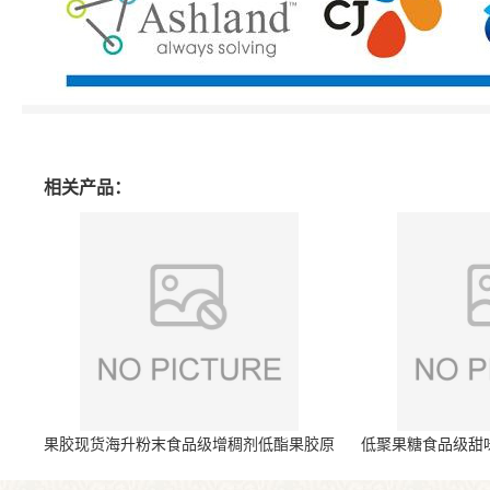
相关产品：
果胶现货海升粉末食品级增稠剂低酯果胶原
低聚果糖食品级甜
料