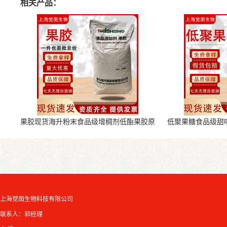
相关产品：
果胶现货海升粉末食品级增稠剂低酯果胶原
低聚果糖食品级甜
料
上海觉图生物科技有限公司
联系人：郭经理