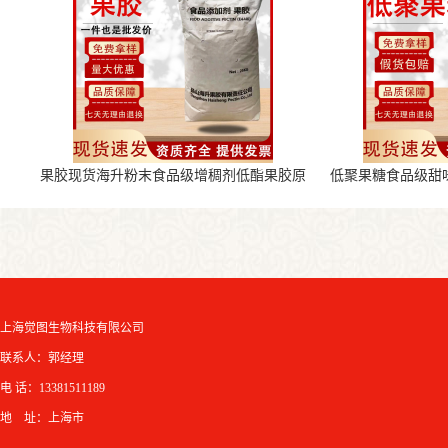
果胶现货海升粉末食品级增稠剂低酯果胶原
低聚果糖食品级甜
料
上海觉图生物科技有限公司
联系人：郭经理
电 话：13381511189
地 址：上海市