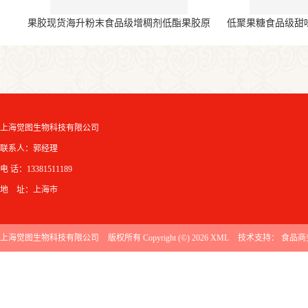
果胶现货海升粉末食品级增稠剂低酯果胶原
低聚果糖食品级甜
料
上海觉图生物科技有限公司
联系人：郭经理
电 话：13381511189
地 址：上海市
上海觉图生物科技有限公司
版权所有 Copyright (©) 2026
XML
技术支持：
食品商