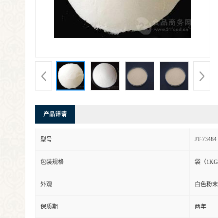
产品详请
JT-73484
型号
包装规格
袋（1KG
外观
白色粉末
保质期
两年