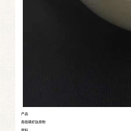
产品
南极磷虾肽原粉
原料