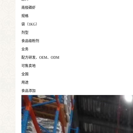
南极磷虾
规格
袋（1KG）
剂型
食品级粉剂
业务
配方研发、OEM、ODM
可售卖地
全国
用途
食品添加