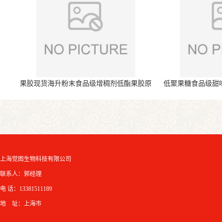
果胶现货海升粉末食品级增稠剂低酯果胶原
低聚果糖食品级甜
料
上海觉图生物科技有限公司
联系人：郭经理
电 话：13381511189
地 址：上海市