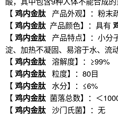
酸，其中包含9种人体不能合成的
【
产品外观】：粉末
鸡内金肽
【
产品颜色】：具有
鸡内金肽
【
产品特点】：小分
鸡内金肽
淀、加热不凝固、易溶于水、流
【
溶解度】：≥99%
鸡内金肽
【
粒度】：80目
鸡内金肽
【
水分】：≤6%
鸡内金肽
【
菌落总数】：＜100
鸡内金肽
【
沙门氏菌】：无
鸡内金肽