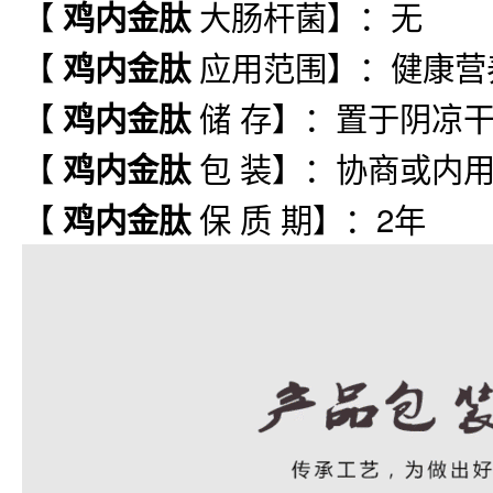
【
大肠杆菌】：无
鸡内金肽
【
应用范围】
：健康营
鸡内金肽
【
储 存】
：置于阴凉
鸡内金肽
【
包 装】
：协商或内用
鸡内金肽
【
保 质 期】
：2年
鸡内金肽