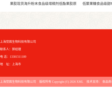
果胶现货海升粉末食品级增稠剂低酯果胶原
低聚果糖食品级甜
料
上海觉图生物科技有限公司
联系人：郭经理
电 话：13381511189
地 址：上海市
上海觉图生物科技有限公司
版权所有 Copyright (©) 2026
XML
技术支持：
食品商