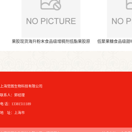
果胶现货海升粉末食品级增稠剂低酯果胶原
低聚果糖食品级甜
料
上海觉图生物科技有限公司
联系人：郭经理
电 话：13381511189
地 址：上海市