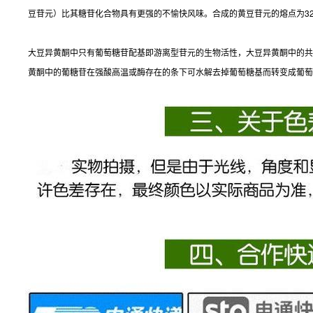
豆苷元）比其糖苷化合物具有更强的不愉快风味。合成的黄豆苷元的熔点为320-3
大豆异黄酮中只有葡萄糖苷配基即游离型苷元的生物活性，大豆异黄酮中的共轭
黄酮中的葡糖苷在强酸高温或酶存在的条下可水解去掉葡萄糖基而转变成葡萄