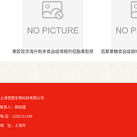
果胶现货海升粉末食品级增稠剂低酯果胶原
低聚果糖食品级甜
料
上海觉图生物科技有限公司
联系人：郭经理
电 话：13381511189
地 址：上海市