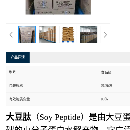
产品详请
型号
食品级
包装规格
袋/桶装
有效物质含量
98％
大豆肽
（Soy Peptide）
础的小分子蛋白水解产物。它广