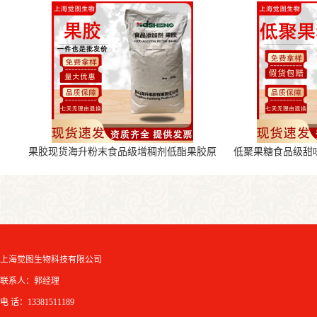
果胶现货海升粉末食品级增稠剂低酯果胶原
低聚果糖食品级甜
料
上海觉图生物科技有限公司
联系人：郭经理
电 话：13381511189