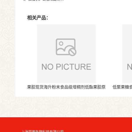
相关产品：
果胶现货海升粉末食品级增稠剂低酯果胶原
低聚果糖
料