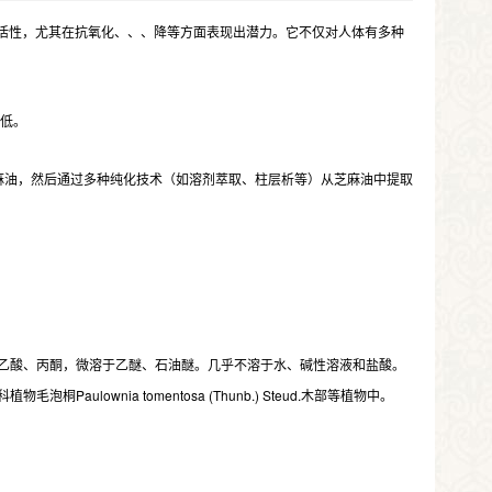
物活性，尤其在抗氧化、、、降等方面表现出潜力。它不仅对人体有多种
较低。
麻油，然后通过多种纯化技术（如溶剂萃取、柱层析等）从芝麻油中提取
溶于氯仿、苯、乙酸、丙酮，微溶于乙醚、石油醚。几乎不溶于水、碱性溶液和盐酸。
植物毛泡桐Paulownia tomentosa (Thunb.) Steud.木部等植物中。