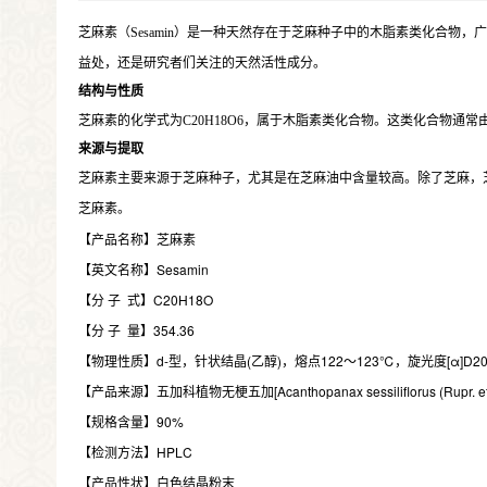
芝麻素（Sesamin）是一种天然存在于芝麻种子中的木脂素类化合
益处，还是研究者们关注的天然活性成分。
结构与性质
芝麻素的化学式为C20H18O6，属于木脂素类化合物。这类化合物
来源与提取
芝麻素主要来源于芝麻种子，尤其是在芝麻油中含量较高。除了芝麻，
芝麻素。
【产品名称】芝麻素
【英文名称】Sesamin
【分 子 式】C20H18O
【分 子 量】354.36
【物理性质】d-型，针状结晶(乙醇)，熔点122～123℃，旋光度[α]D
【产品来源】五加科植物无梗五加[Acanthopanax sessiliflorus (Rupr
【规格含量】90%
【检测方法】HPLC
【产品性状】白色结晶粉末