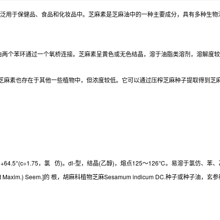
物，广泛用于保健品、食品和化妆品中。芝麻素是芝麻油中的一种主要成分，具有多种生
通常由两个苯环通过一个氧桥连接。芝麻素呈黄色或无色结晶，溶于油脂类溶剂，溶解度
芝麻素也存在于其他一些植物中，但浓度较低。它可以通过压榨芝麻种子提取得到芝
20+64.5°(c=1.75，氯 仿)。dl-型，结晶(乙醇)，熔点125～126℃。易
. et Maxim.) Seem.]的 根，胡麻科植物芝麻Sesamum indicum DC.种子或种子油，玄参科