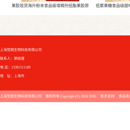
果胶现货海升粉末食品级增稠剂低酯果胶原
低聚果糖食品级甜
料
上海觉图生物科技有限公司
联系人：郭经理
电 话：13381511189
地 址：上海市
上海觉图生物科技有限公司
版权所有 Copyright (©) 2026
XML
技术支持：
食品商