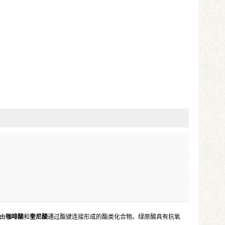
种由
咖啡酸
和
奎尼酸
通过酯键连接形成的酯类化合物。绿原酸具有抗氧