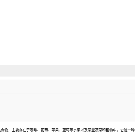
植物中的酚类化合物，主要存在于咖啡、葡萄、苹果、蓝莓等水果以及某些蔬菜和植物中。它是一