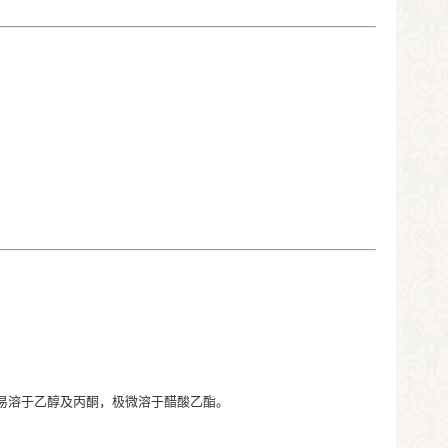
。易溶于乙醇及丙酮，极微溶于醋酸乙酯。