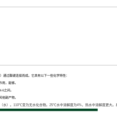
O4）通过酯键连接而成。它具有以下一些化学特性：
作用，能够。
-6之间。
其他副产物。
结晶（水）。110℃变为无水化合物。25℃水中溶解度为4%，热水中溶解度更大