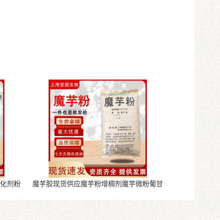
氧化剂粉
魔芋胶现货供应魔芋粉增稠剂魔芋微粉葡甘
露聚糖魔芋粉代餐粉