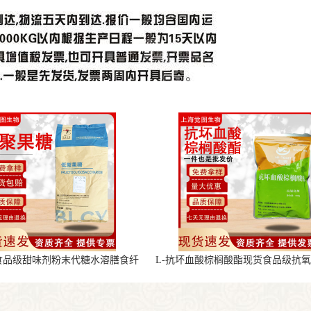
食品级甜味剂粉末代糖水溶膳食纤
L-抗坏血酸棕榈酸酯现货食品级抗
维
末原料