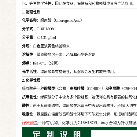
化、等生物学特性，因此在食品、保健品和药物领域中具有广泛应用。
1. 物理性质
化学名称
：绿原酸（Chlorogenic Acid）
分子式
：C16H18O9
分子量
：354.31 g/mol
外观
：白色至淡黄色结晶粉末
溶解性
：绿原酸易溶于水、乙醇和丙酮等溶剂
熔点
：约170°C（分解）
光学活性
：绿原酸具有旋光性，其溶液会发生右旋光作用。
2. 化学性质
绿原酸是一种
酚酸类
化合物，由
咖啡酸
（C9H8O4）和
奎尼酸
（C9H6
抗氧化性
：绿原酸分子中含有多个酚羟基，这使得它具有很强的抗氧化
酸性
：由于其酚类结构，绿原酸在水溶液中表现出弱酸性，pH值大约在4
稳定性
：绿原酸在温度较高和酸性环境下可能发生分解，形成咖啡酸和
绿原酸
是一种有机物，化学式为C16H18O9，半水合物为针状