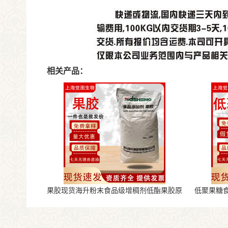
相关产品：
果胶现货海升粉末食品级增稠剂低酯果胶原
低聚果糖
料