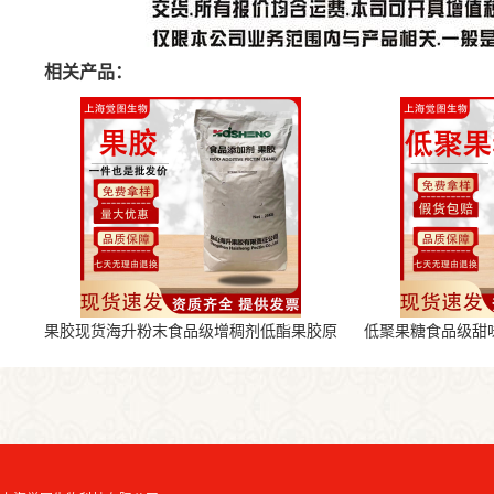
相关产品：
果胶现货海升粉末食品级增稠剂低酯果胶原
低聚果糖食品级甜
料