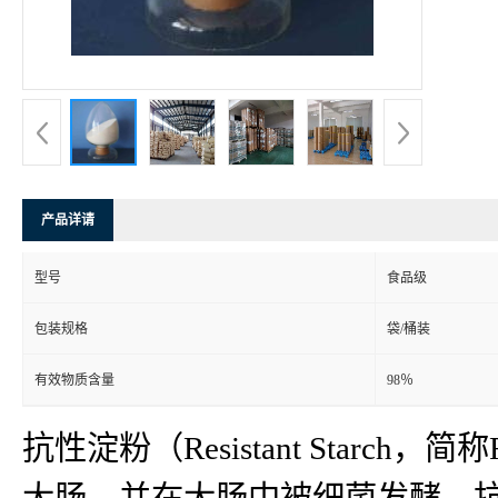
产品详请
型号
食品级
包装规格
袋/桶装
有效物质含量
98％
抗性淀粉（Resistant Sta
大肠，并在大肠中被细菌发酵。抗