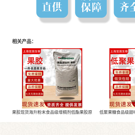
相关产品：
果胶现货海升粉末食品级增稠剂低酯果胶原
低聚果糖食品级甜
料