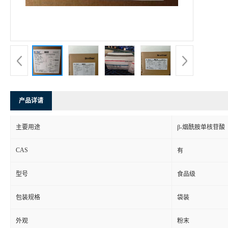
产品详请
主要用途
β-烟酰胺单核苷酸
CAS
有
型号
食品级
包装规格
袋装
外观
粉末