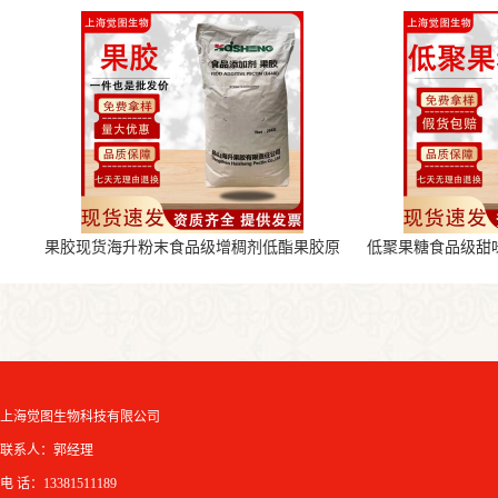
果胶现货海升粉末食品级增稠剂低酯果胶原
低聚果糖食品级甜
料
上海觉图生物科技有限公司
联系人：郭经理
电 话：13381511189