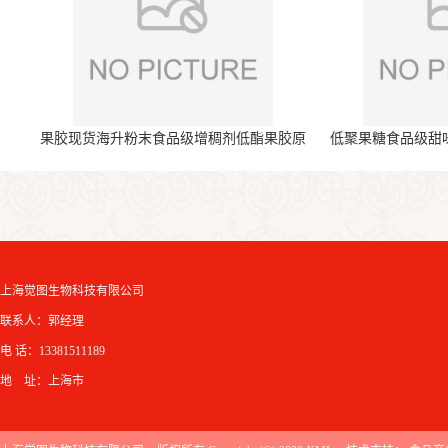
果胶现货海升粉末食品级增稠剂低酯果胶原
低聚果糖食品级甜
料
上海觉图生物科技有限公司
联系人：郭经理
电 话：13381511189
地 址：上海市