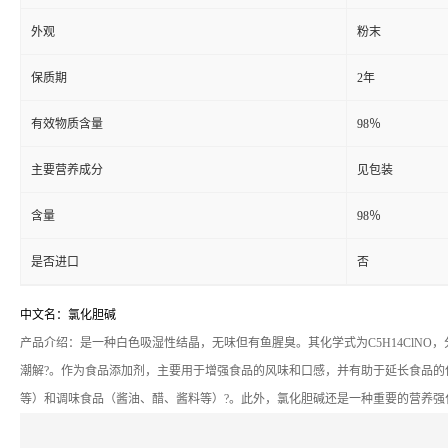
外观
粉末
保质期
2年
有效物质含量
98％
主要营养成分
见包装
含量
98％
是否进口
否
中文名：氯化胆碱
产品介绍：是一种白色吸湿性结晶，无味但有鱼腥臭。其化学式为C5H14ClNO
潮解?。作为食品添加剂，主要用于增强食品的风味和口感，并有助于延长食品
等）和调味食品（酱油、醋、酱料等）?。此外，氯化胆碱还是一种重要的营养强