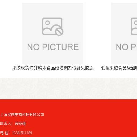
果胶现货海升粉末食品级增稠剂低酯果胶原
低聚果糖食品级甜
料
上海觉图生物科技有限公司
联系人：郭经理
电 话：13381511189