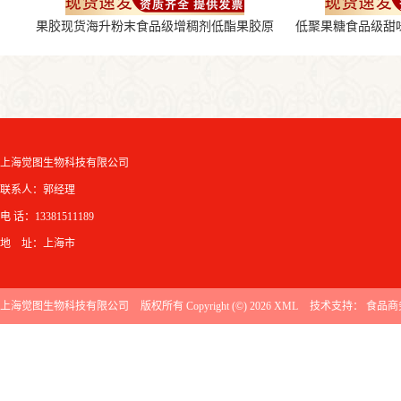
果胶现货海升粉末食品级增稠剂低酯果胶原
低聚果糖食品级甜
料
上海觉图生物科技有限公司
联系人：郭经理
电 话：13381511189
地 址：上海市
上海觉图生物科技有限公司
版权所有 Copyright (©) 2026
XML
技术支持：
食品商