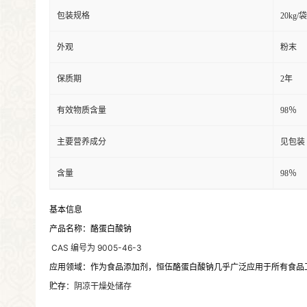
包装规格
20kg/袋
外观
粉末
保质期
2年
有效物质含量
98％
主要营养成分
见包装
含量
98％
基本信息
产品名称：酪蛋白酸钠
CAS 编号为 9005-46-3
应用领域
：作为食品添加剂，恒伍酪蛋白酸钠几乎广泛应用于所有食品
贮存
：阴凉干燥处储存