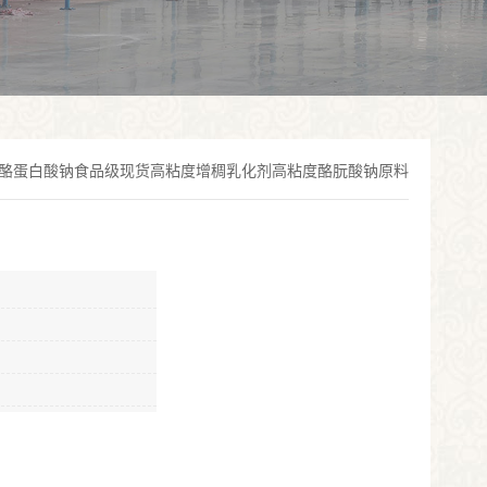
酪蛋白酸钠食品级现货高粘度增稠乳化剂高粘度酪朊酸钠原料