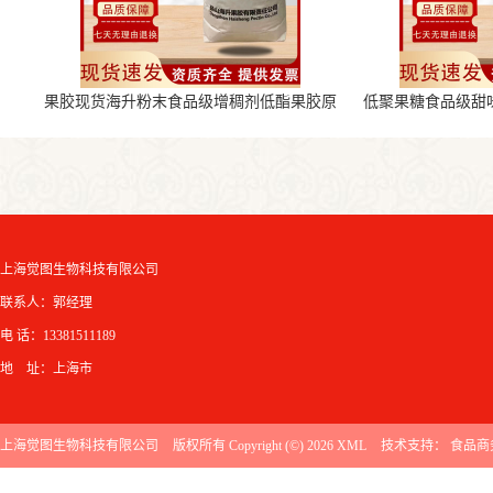
果胶现货海升粉末食品级增稠剂低酯果胶原
低聚果糖食品级甜
料
上海觉图生物科技有限公司
联系人：郭经理
电 话：13381511189
地 址：上海市
上海觉图生物科技有限公司
版权所有 Copyright (©) 2026
XML
技术支持：
食品商