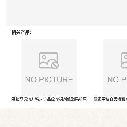
相关产品：
果胶现货海升粉末食品级增稠剂低酯果胶原
低聚果糖食品级甜
料