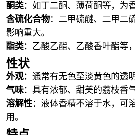
酮类
：如丁二酮、薄荷酮等，为
含硫化合物
：二甲硫醚、二甲二
影响重大。
酯类
：乙酸乙酯、乙酸香叶酯等
性状
外观
：通常有无色至淡黄色的透
气味
：具有浓郁、甜美的荔枝香
溶解性
：液体香精不溶于水，可
用。
特点