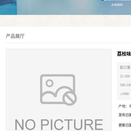
产品展厅
荔枝味
起订量 
25-500
500-10
≥1000
产地：
发布日
更新日