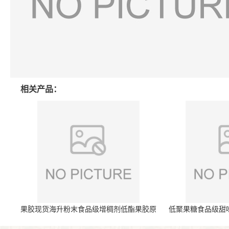
相关产品：
果胶现货海升粉末食品级增稠剂低酯果胶原
低聚果糖食品级甜
料