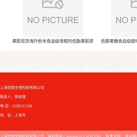
果胶现货海升粉末食品级增稠剂低酯果胶原
低聚果糖食品级甜
料
上海觉图生物科技有限公司
联系人：郭经理
电 话：13381511189
地 址：上海市
上海觉图生物科技有限公司
版权所有 Copyright (©) 2026
XML
技术支持：
食品商