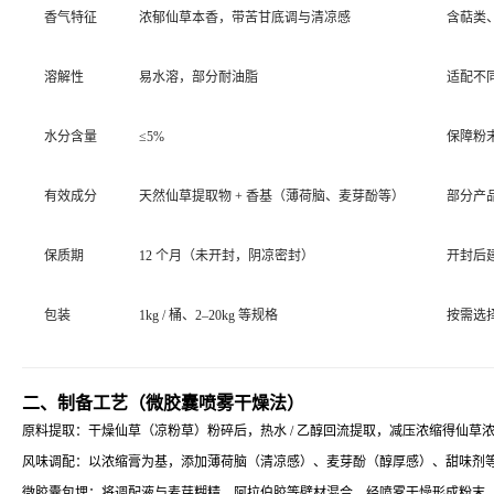
香气特征
浓郁仙草本香，带苦甘底调与清凉感
含萜类
溶解性
易水溶，部分耐油脂
适配不
水分含量
≤5%
保障粉
有效成分
天然仙草提取物 + 香基（薄荷脑、麦芽酚等）
部分产品
保质期
12 个月（未开封，阴凉密封）
开封后建
包装
1kg / 桶、2–20kg 等规格
按需选
二、制备工艺（微胶囊喷雾干燥法）
原料提取：干燥仙草（凉粉草）粉碎后，热水 / 乙醇回流提取，减压浓缩得仙草
风味调配：以浓缩膏为基，添加薄荷脑（清凉感）、麦芽酚（醇厚感）、甜味剂
微胶囊包埋：将调配液与麦芽糊精、阿拉伯胶等壁材混合，经喷雾干燥形成粉末