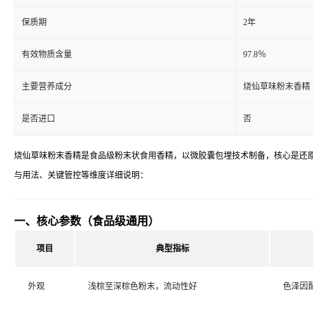
保质期
2年
有效物质含量
97.8％
主要营养成分
烧仙草味粉末香精
是否进口
否
烧仙草味粉末香精是食品级粉末状食用香精，以微胶囊包埋技术制备，核心是还
与用法、关键管控等维度详细说明：
一、核心参数（食品级通用）
项目
典型指标
外观
浅棕至深棕色粉末，流动性好
色泽因