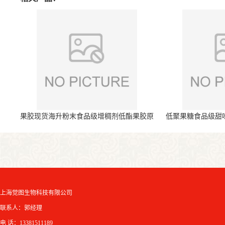
果胶现货海升粉末食品级增稠剂低酯果胶原
低聚果糖食品级甜
料
上海觉图生物科技有限公司
联系人：郭经理
电 话：13381511189