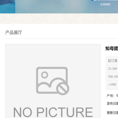
产品展厅
知母提
起订量 
25-500
500-10
≥1000
产地：
发布日
更新日