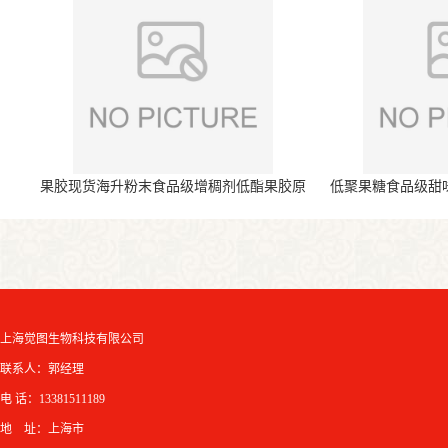
果胶现货海升粉末食品级增稠剂低酯果胶原
低聚果糖食品级甜
料
上海觉图生物科技有限公司
联系人：郭经理
电 话：13381511189
地 址：上海市