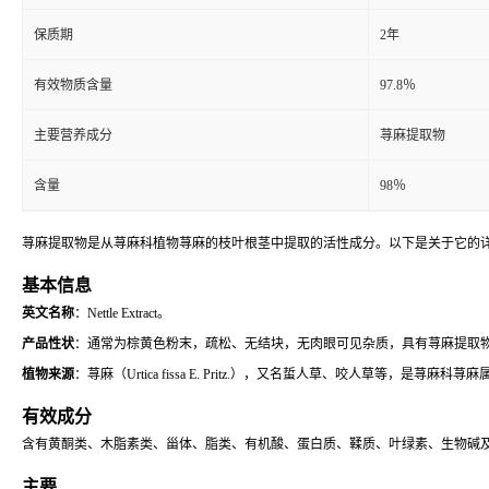
保质期
2年
有效物质含量
97.8％
主要营养成分
荨麻提取物
含量
98％
荨麻提取物是从荨麻科植物荨麻的枝叶根茎中提取的活性成分。以下是关于它的
基本信息
英文名称
：Nettle Extract。
产品性状
：通常为棕黄色粉末，疏松、无结块，无肉眼可见杂质，具有荨麻提取
植物来源
：荨麻（Urtica fissa E. Pritz.），又名蜇人草、咬人草等，是
有效成分
含有黄酮类、木脂素类、甾体、脂类、有机酸、蛋白质、鞣质、叶绿素、生物碱
主要