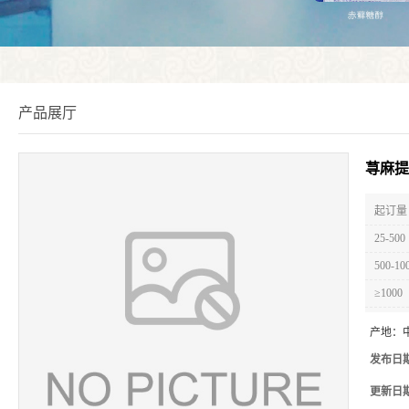
产品展厅
荨麻提
起订量 
25-500
500-10
≥1000
产地：
发布日
更新日