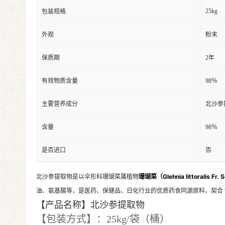
25kg
包装规格
外观
粉末
保质期
2年
有效物质含量
98％
主要营养成分
北沙参
含量
98％
是否进口
否
北沙参提取物是以伞形科珊瑚菜属植物
珊瑚菜（Glehnia littoralis Fr. 
油、氨基酸等，是医药、保健品、日化行业的优质药食同源原料，契合 “
【产品名称】北沙参提取物
【包装方式】：25kg/袋（桶）