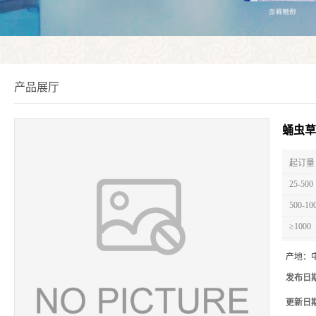
产品展厅
蛹虫草
起订量 
25-500
500-10
≥1000
产地：
发布日
更新日