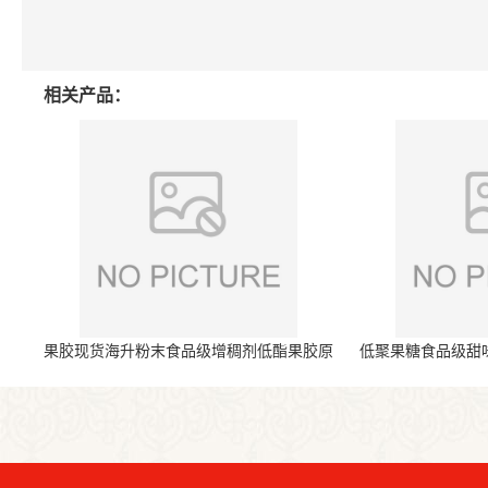
相关产品：
果胶现货海升粉末食品级增稠剂低酯果胶原
低聚果糖食品级甜
料