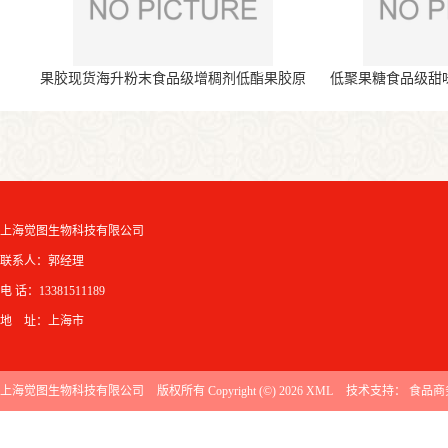
果胶现货海升粉末食品级增稠剂低酯果胶原
低聚果糖食品级甜
料
上海觉图生物科技有限公司
联系人：郭经理
电 话：13381511189
地 址：上海市
上海觉图生物科技有限公司
版权所有 Copyright (©) 2026
XML
技术支持：
食品商