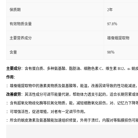
保质期
2年
有效物质含量
97.8％
主要营养成分
雄蚕蛾提取物
含量
98％
主要成分
：含有蛋白质、多种氨基酸、脂肪油、细胞色素 C、维生素 B12、α-
作用
：
：雄蚕蛾提取物中的激素类物质及氨基酸等，能温，改善因肾导致的性功能减退
改善疲劳
：其活性成分可调节能量代谢，帮助体力透支引起的，适合长期劳累或
：含有超氧化物歧化酶等抗氧化物质，能，减轻细胞氧化损伤，对、记忆力下降
：可增强活性，促进增殖，对者有一定调节作用。
：所含的蜕皮激素及氨基酸能加速组织修复，外用于溃烂，内服对等黏膜损伤可