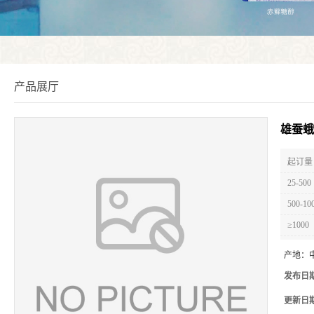
产品展厅
雄蚕蛾
起订量 
25-500
500-10
≥1000
产地：
发布日
更新日