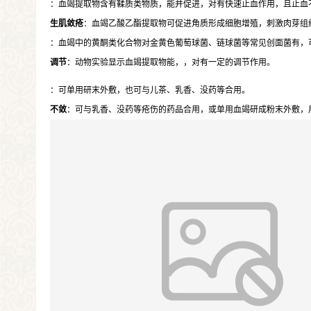
：血竭提取物含有鞣质类物质，能并促进，对有快速止血作用，且止血
生肌敛疮
：血竭乙酸乙酯提取物可促进角质形成细胞增殖，刺激肉芽组
：血竭中的黄酮类化合物对金黄色葡萄球菌、链球菌等常见创面菌有，
调节
：动物实验显示血竭提取物能，，对有一定的调节作用。
：可单用研末外敷，也可与儿茶、乳香、没药等合用。
不敛
：可与乳香、没药等疮伤的药品合用，或单用血竭研成粉末外敷，