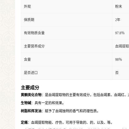
外观
粉末
保质期
2年
有效物质含量
97.8％
主要营养成分
血竭提取
含量
98％
是否进口
否
主要成分
黄酮类化合物
：是血竭提取物的主要有效成分，包括血竭素、血竭红、龙
生物碱
：具有一定的和效果。
树脂和挥发油
：赋予了血竭独特的香气和药理性质。
定痛
：血竭提取物能、疗伤，可用于导致的、的，以及、等。