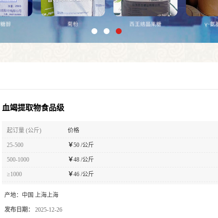
血竭提取物食品级
起订量 (公斤)
价格
25-500
￥
50 /公斤
500-1000
￥
48 /公斤
≥1000
￥
46 /公斤
产地：
中国 上海上海
发布日期：
2025-12-26