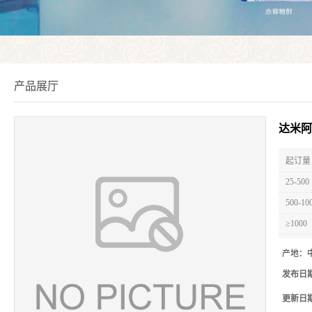
产品展厅
达米阿
起订量 
25-500
500-10
≥1000
产地：
发布日
更新日