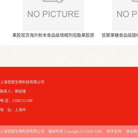
果胶现货海升粉末食品级增稠剂低酯果胶原
低聚果糖食品级甜
料
上海觉图生物科技有限公司
联系人：郭经理
电 话：13381511189
地 址：上海市
上海觉图生物科技有限公司
版权所有 Copyright (©) 2026
XML
技术支持：
食品商