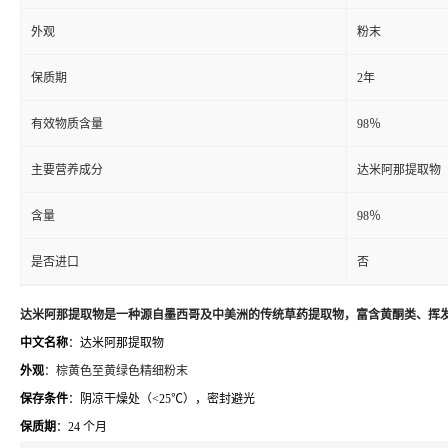
外观
粉末
保质期
2年
有效物质含量
98％
主要营养成分
达米阿那提取物
含量
98％
是否进口
否
达米阿那提取物是一种源自墨西哥及中美洲的传统草药提取物，富含黄酮类、挥
中文名称
：达米阿那提取物
外观
：棕黄色至黄绿色精细粉末
保存条件
：阴凉干燥处（<25℃），密封避光
保质期
：24 个月