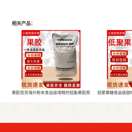
相关产品：
果胶现货海升粉末食品级增稠剂低酯果胶原
低聚果糖食品级甜
料