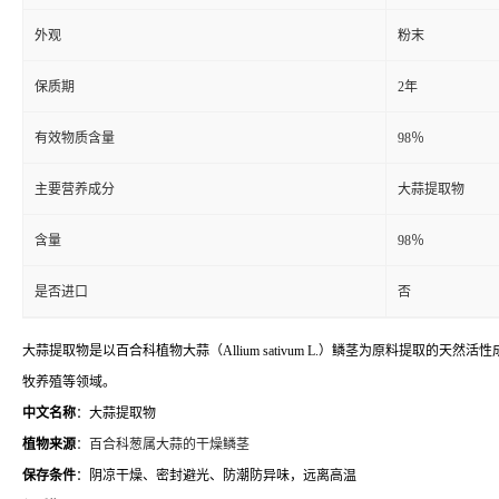
外观
粉末
保质期
2年
有效物质含量
98％
主要营养成分
大蒜提取物
含量
98％
是否进口
否
大蒜提取物是以百合科植物大蒜（Allium sativum L.）鳞茎为原料提
牧养殖等领域。
中文名称
：大蒜提取物
植物来源
：百合科葱属大蒜的干燥鳞茎
保存条件
：阴凉干燥、密封避光、防潮防异味，远离高温