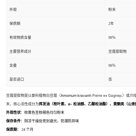
外观
粉末
保质期
2年
有效物质含量
98％
主要营养成分
豆蔻提取物
含量
98％
是否进口
否
豆蔻提取物是以姜科植物白豆蔻（
Amomum kravanh
Pierre ex Gagnep.）
末，核心活性成分为
挥发油（桉叶素、α- 松油醇、乙酸松油酯）、黄酮类（山
外观性状
：棕黄色至棕褐色均匀粉末
保存条件
：阴凉干燥处密封避光、防潮防异味
保质期
： 24 个月