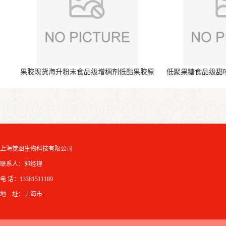
果胶现货海升粉末食品级增稠剂低酯果胶原
低聚果糖食品级甜
料
上海觉图生物科技有限公司
联系人：郭经理
电 话：13381511189
地 址：上海市