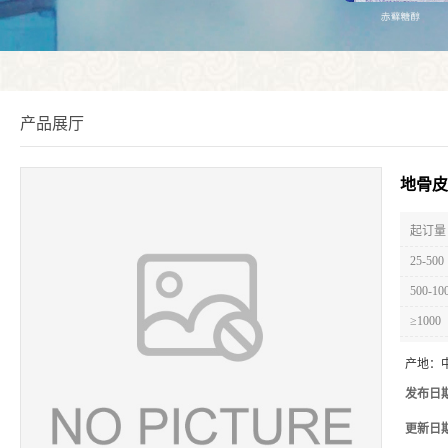
产品展厅
地骨皮
起订量 
25-500
500-10
≥1000
产地：
发布日
更新日