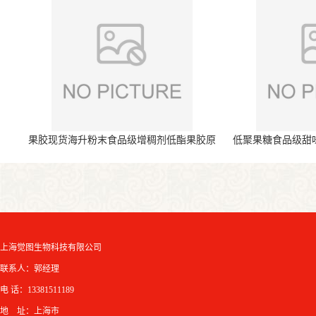
果胶现货海升粉末食品级增稠剂低酯果胶原
低聚果糖食品级甜
料
上海觉图生物科技有限公司
联系人：郭经理
电 话：13381511189
地 址：上海市