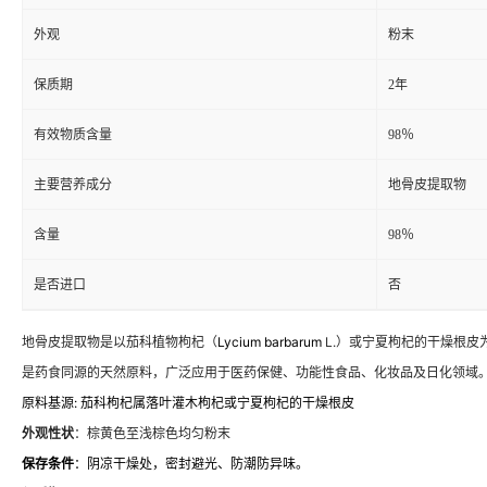
外观
粉末
保质期
2年
有效物质含量
98％
主要营养成分
地骨皮提取物
含量
98％
是否进口
否
地骨皮提取物是以茄科植物枸杞（
Lycium barbarum
L.）或宁夏枸杞的干燥根
是药食同源的天然原料，广泛应用于医药保健、功能性食品、化妆品及日化领域
原料基源:
茄科枸杞属落叶灌木枸杞或宁夏枸杞的干燥根皮
外观性状
：棕黄色至浅棕色均匀粉末
保存条件
：阴凉干燥处，密封避光、防潮防异味。