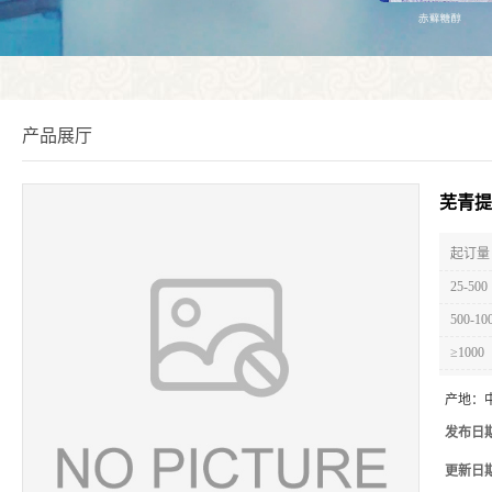
产品展厅
芜青提
起订量 
25-500
500-10
≥1000
产地：
发布日
更新日