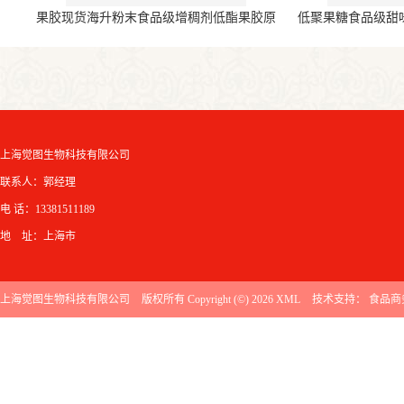
果胶现货海升粉末食品级增稠剂低酯果胶原
低聚果糖食品级甜
料
上海觉图生物科技有限公司
联系人：郭经理
电 话：13381511189
地 址：上海市
上海觉图生物科技有限公司
版权所有 Copyright (©) 2026
XML
技术支持：
食品商