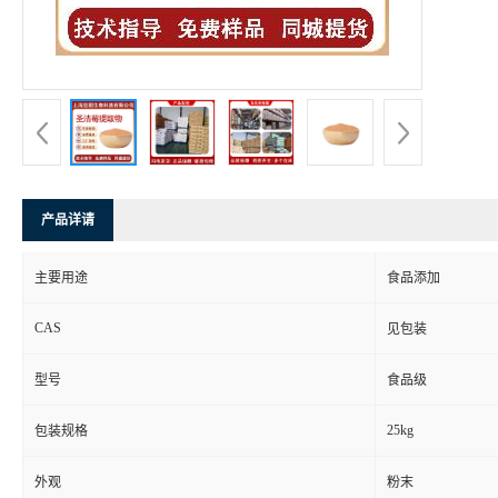
产品详请
主要用途
食品添加
CAS
见包装
型号
食品级
25kg
包装规格
外观
粉末