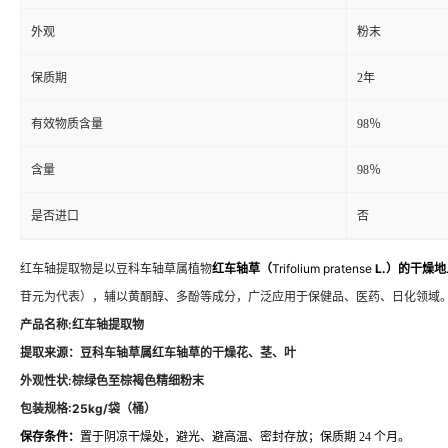
外观
粉末
保质期
2年
有效物质含量
98％
含量
98％
是否进口
否
红车轴提取物是以豆科车轴草属植物
红车轴草（
Trifolium pratense
L.）
的干燥地
苷元为代表），辅以黄酮醇、多酚等成分，广泛应用于保健品、医药、日化领域
产品名称:
红车轴提取物
提取来源：
豆科车轴草属红车轴草的干燥花、茎、叶
外观性状:
棕绿色至棕褐色精细粉末
包装规格:25kg/袋（桶）
保存条件：
置于阴凉干燥处，避光、避高温、密封存放；保质期 24 个月。