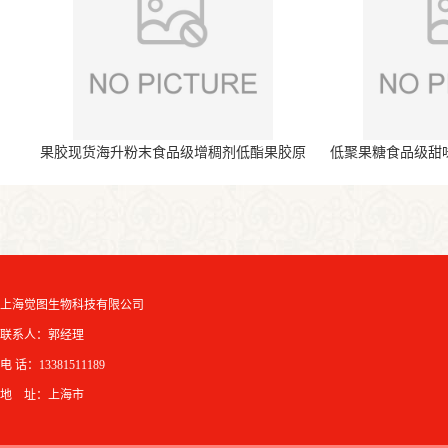
果胶现货海升粉末食品级增稠剂低酯果胶原
低聚果糖食品级甜
料
上海觉图生物科技有限公司
联系人：郭经理
电 话：13381511189
地 址：上海市