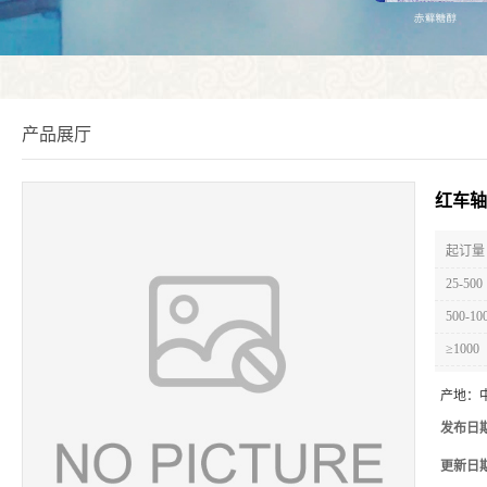
产品展厅
红车轴
起订量 
25-500
500-10
≥1000
产地：
发布日
更新日