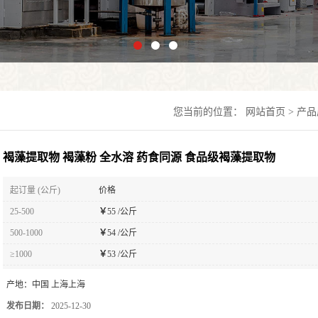
您当前的位置：
网站首页
>
产品
褐藻提取物 褐藻粉 全水溶 药食同源 食品级褐藻提取物
起订量 (公斤)
价格
25-500
￥
55 /公斤
500-1000
￥
54 /公斤
≥1000
￥
53 /公斤
产地：
中国 上海上海
发布日期：
2025-12-30