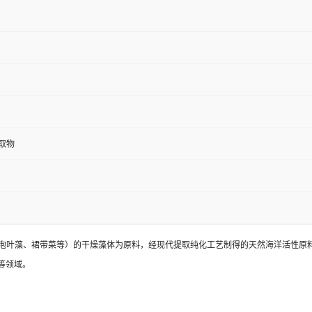
取物
昆布、泡叶藻、裙带菜等）的干燥藻体为原料，经现代提取纯化工艺制得的天然海洋活性原
等领域。