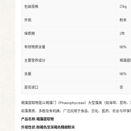
25kg
包装规格
外观
粉末
保质期
2年
有效物质含量
98％
主要营养成分
褐藻提
含量
98％
是否进口
否
褐藻提取物是以褐藻门（Phaeophyceae）大型藻类（如海带、
岩藻黄质、多酚及有机碘，广泛应用于食品、日化、医药、农业与环保
产品名称:
褐藻提取物
外观性状:
棕褐色至深褐色精细粉末