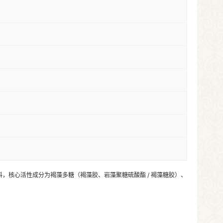
料，核心活性成分为褐藻多糖（褐藻胶、岩藻聚糖硫酸酯 / 褐藻糖胶）、