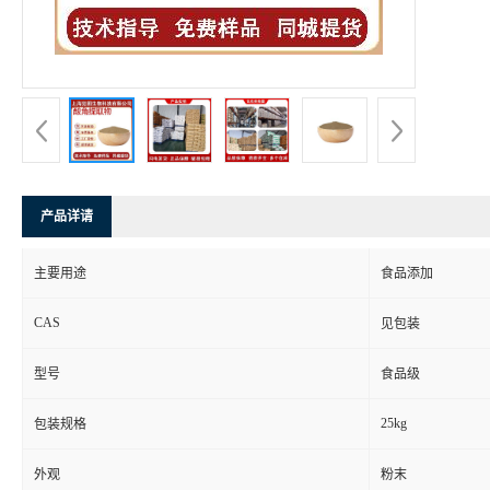
产品详请
主要用途
食品添加
CAS
见包装
型号
食品级
25kg
包装规格
外观
粉末