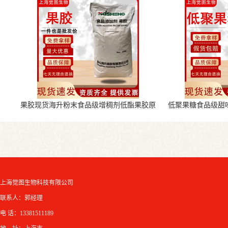
果胶现货海升粉末食品级增稠剂低酯果胶原
低聚果糖食品级甜
料
上海觉图生物科技有限公司
联系人：郭经理
电 话：13381511189