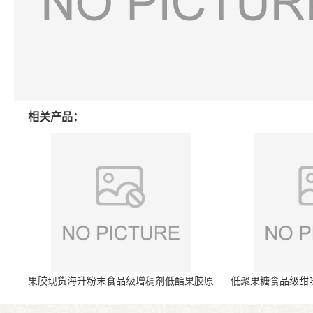
相关产品：
果胶现货海升粉末食品级增稠剂低酯果胶原
低聚果糖食品级甜
料