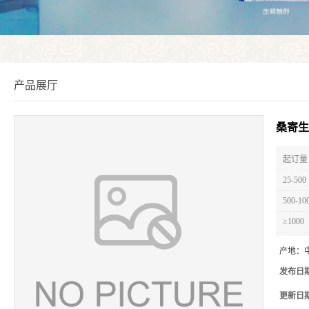
产品展厅
桑寄生
起订量 
25-500
500-10
≥1000
产地：
发布日
更新日