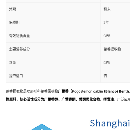
外观
粉末
保质期
2年
有效物质含量
98％
主要营养成分
藿香提取物
含量
98％
是否进口
否
藿香提取物是以唇形科藿香属植物
广藿香（
Pogostemon cablin
(Blanco) Benth
性原料，核心活性成分为
广藿香醇、广藿香酮、黄酮类化合物、挥发油
，广泛应