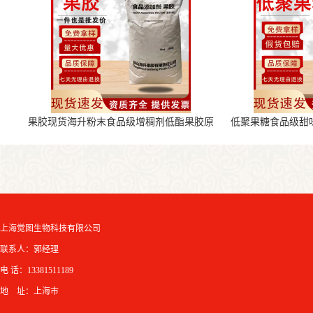
果胶现货海升粉末食品级增稠剂低酯果胶原
低聚果糖食品级甜
料
上海觉图生物科技有限公司
联系人：郭经理
电 话：13381511189
地 址：上海市