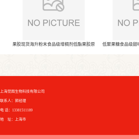
果胶现货海升粉末食品级增稠剂低酯果胶原
低聚果糖食品级甜
料
上海觉图生物科技有限公司
联系人：郭经理
电 话：13381511189
地 址：上海市