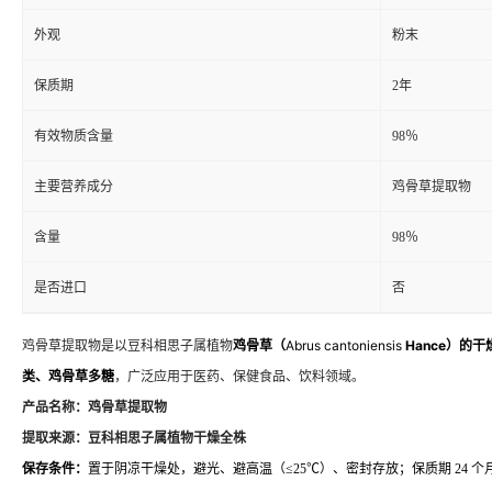
外观
粉末
保质期
2年
有效物质含量
98％
主要营养成分
鸡骨草提取物
含量
98％
是否进口
否
鸡骨草提取物是以豆科相思子属植物
鸡骨草（
Abrus cantoniensis
Hance）
的干
类、鸡骨草多糖
，广泛应用于医药、保健食品、饮料领域。
产品名称：
鸡骨草提取物
提取来源：
豆科相思子属植物干燥全株
保存条件：
置于阴凉干燥处，避光、避高温（≤25℃）、密封存放；保质期 24 个