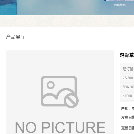
产品展厅
鸡骨草
起订量 
25-500
500-10
≥1000
产地：
发布日
更新日