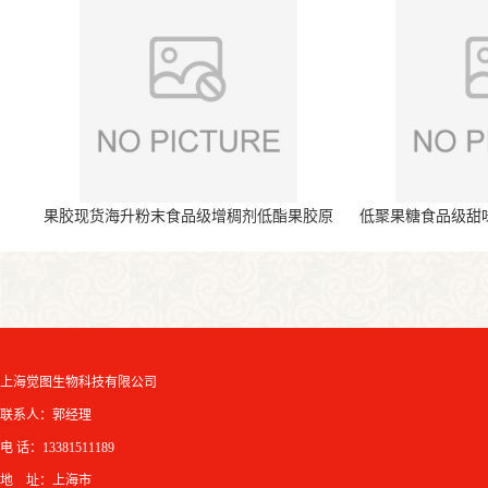
果胶现货海升粉末食品级增稠剂低酯果胶原
低聚果糖食品级甜
料
上海觉图生物科技有限公司
联系人：郭经理
电 话：13381511189
地 址：上海市