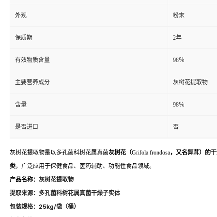
外观
粉末
保质期
2年
有效物质含量
98％
主要营养成分
灰树花提取物
含量
98％
是否进口
否
灰树花提取物是以多孔菌科树花属真菌
灰树花（
Grifola frondosa
，又名舞茸）
的干
类
，广泛应用于保健食品、医药辅助、功能性食品领域。
产品名称：
灰树花提取物
提取来源：
多孔菌科树花属真菌干燥子实体
包装规格：25kg/袋（桶）