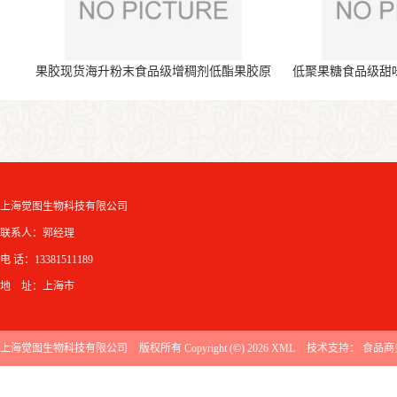
果胶现货海升粉末食品级增稠剂低酯果胶原
低聚果糖食品级甜
料
上海觉图生物科技有限公司
联系人：郭经理
电 话：13381511189
地 址：上海市
上海觉图生物科技有限公司
版权所有 Copyright (©) 2026
XML
技术支持：
食品商