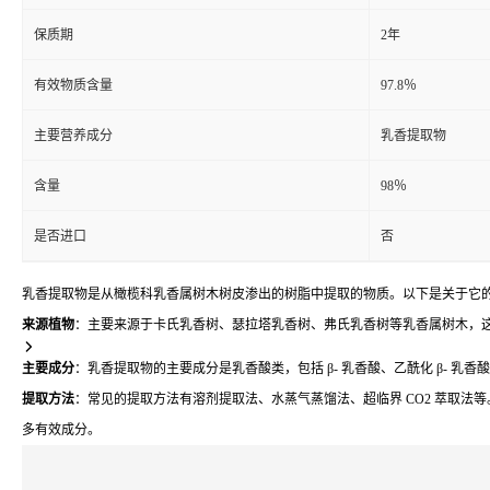
保质期
2年
有效物质含量
97.8％
主要营养成分
乳香提取物
含量
98％
是否进口
否
乳香提取物是从橄榄科乳香属树木树皮渗出的树脂中提取的物质。以下是关于它
来源植物
：主要来源于卡氏乳香树、瑟拉塔乳香树、弗氏乳香树等乳香属树木，
主要成分
：乳香提取物的主要成分是乳香酸类，包括 β- 乳香酸、乙酰化 β- 乳
提取方法
：常见的提取方法有溶剂提取法、水蒸气蒸馏法、超临界 CO2 萃取法
多有效成分。