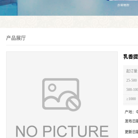
产品展厅
乳香提
起订量 
25-500
500-10
≥1000
产地：
发布日
更新日