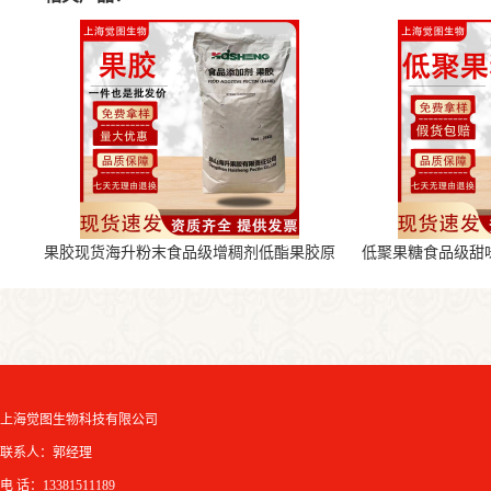
果胶现货海升粉末食品级增稠剂低酯果胶原
低聚果糖食品级甜
料
上海觉图生物科技有限公司
联系人：郭经理
电 话：13381511189