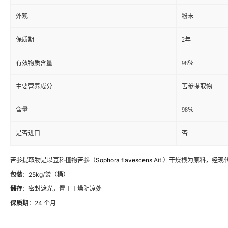
外观
粉末
保质期
2年
有效物质含量
98％
主要营养成分
苦参提取物
含量
98％
是否进口
否
苦参提取物是以豆科植物苦参（
Sophora flavescens
Ait.）干燥根为原料，经
包装
：25kg/袋（桶）
储存
：密封遮光，置于干燥阴凉处
保质期
：24 个月