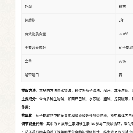
外观
粉末
保质期
2年
有效物质含量
97.8％
主要营养成分
茄子提取
含量
98％
是否进口
否
提取方法
：常见的方法是水提法，通过将茄子清洗、榨汁、减压浓缩、
主要成分
：含有多种生物碱，如葫芦巴碱、水苏碱、胆碱、龙葵碱等，
作用
：
抗氧化
：茄子提取物中的花青素和绿原酸等多酚类物质，能中和体内自
调节能量代谢
：其中的 B 族维生素如维生素 B6 参与三羧酸循环
：茄子提取物中的芦丁等黄酮类化合物能增强韧性，维生素 P 也可减