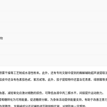
物
喷雾干燥等工艺制成水溶性粉末。此外，还有专利文献中提到的酶解辅助超声波提取
茄皮中还含有色素茄色甙、紫苏甙等。此外，茄子提取物中还富含花青素、绿原酸等
由基，减轻氧化应激对细胞的损伤，可降低血液中丙二醛水平，间接提升运动耐力。
，帮助葡萄糖转化为可用能量，促进糖原分解，为身体活动提供能量支持，有助于改善注意
少血管脆性，龙葵碱成分还可辅助调节胆固醇代谢，对预防有一定帮助。