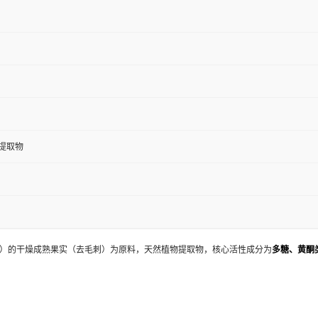
提取物
x.，）的干燥成熟果实（去毛刺）为原料，天然植物提取物，核心活性成分为
多糖、黄酮