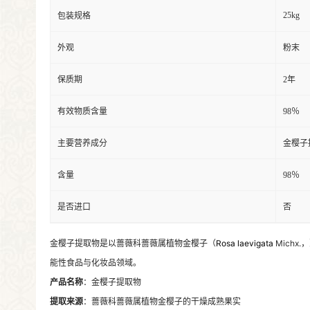
25kg
包装规格
外观
粉末
保质期
2年
有效物质含量
98％
主要营养成分
金樱子
含量
98％
是否进口
否
金樱子提取物是以蔷薇科蔷薇属植物金樱子（
Rosa laevigata
Mich
能性食品与化妆品领域。
产品名称
：金樱子提取物
提取来源
：蔷薇科蔷薇属植物金樱子的干燥成熟果实