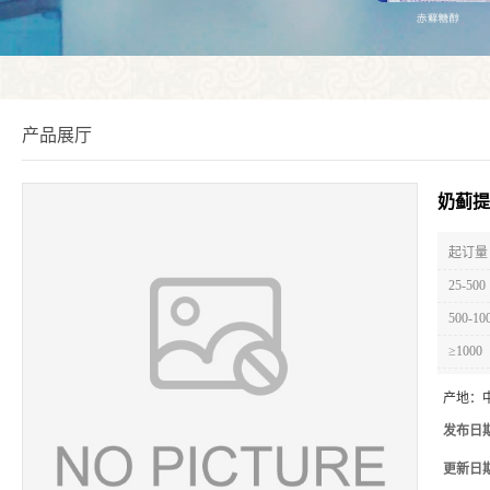
产品展厅
奶蓟提
起订量 
25-500
500-10
≥1000
产地：
发布日
更新日