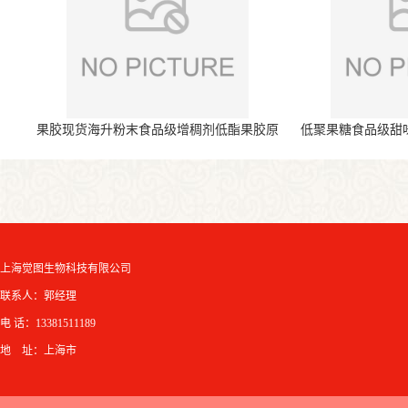
果胶现货海升粉末食品级增稠剂低酯果胶原
低聚果糖食品级甜
料
上海觉图生物科技有限公司
联系人：郭经理
电 话：13381511189
地 址：上海市